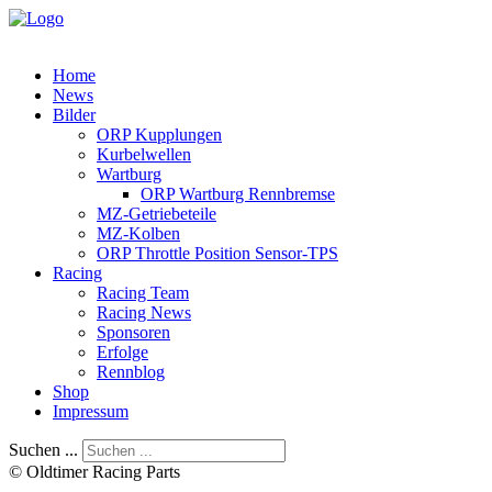
Home
News
Bilder
ORP Kupplungen
Kurbelwellen
Wartburg
ORP Wartburg Rennbremse
MZ-Getriebeteile
MZ-Kolben
ORP Throttle Position Sensor-TPS
Racing
Racing Team
Racing News
Sponsoren
Erfolge
Rennblog
Shop
Impressum
Suchen ...
© Oldtimer Racing Parts